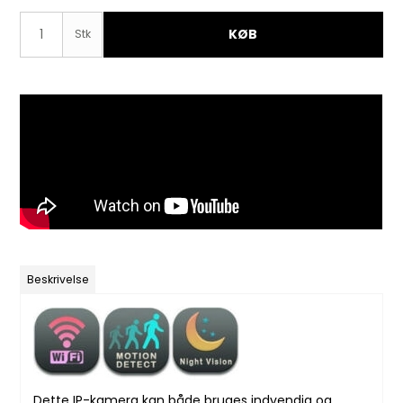
KØB
Stk
Beskrivelse
Dette IP-kamera kan både bruges indvendig og