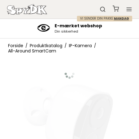
VI SENDER DIN PAKKE
MANDAG
Kundeservice mellem 7-23
Tlf. 60 60 68 66
Forside
/
Produktkatalog
/
IP-Kamera
/
All-Around SmartCam