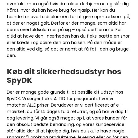
overfald, men også hvis du falder derhjemme og slår dig
hårdt, hvor du kan have brug for hjælp. Her kan du
tænde for overfaldsalarmen for at gøre opmærksom på,
at der er noget galt. Derfor er der mange, som altid har
deres overfaldsalarmer på sig – også derhjemme. For
altid at have den i nærheden kan du f.eks. sætte en snor
eller kæde i og bære den om halsen. På den måde er
den altid ved dig, så det er nemt at få fat i den og bruge
den.
Køb dit sikkerhedsudstyr hos
SpyDK
Der er mange gode grunde til at bestille dit udstyr hos
SpyDK. Vi sørger f.eks. ALTID for prisgaranti, hvor vi
matcher ALLE priser. Derudover er vi certificeret af e-
mærket, du får 14 dages fuld returret, og så har vi dag til
dag levering. Vi går også meget op i, at vores kunder får
den absolut bedste behandling, og vores kundeservice
står altid klar til at hjælpe dig, hvis du skulle have nogle
spørgsmål omkring produkterne, levering eller os for den