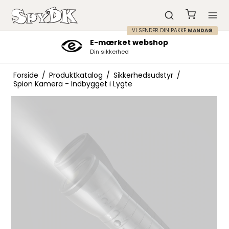
VI SENDER DIN PAKKE
MANDAG
Kundeservice mellem 7-23
Tlf. 60 60 68 66
Forside
/
Produktkatalog
/
Sikkerhedsudstyr
/
Spion Kamera - Indbygget i Lygte