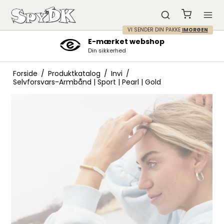
VI SENDER DIN PAKKE
IMORGEN
E-mærket webshop
Din sikkerhed
Forside
/
Produktkatalog
/
Invi
/
Selvforsvars-Armbånd | Sport | Pearl | Gold