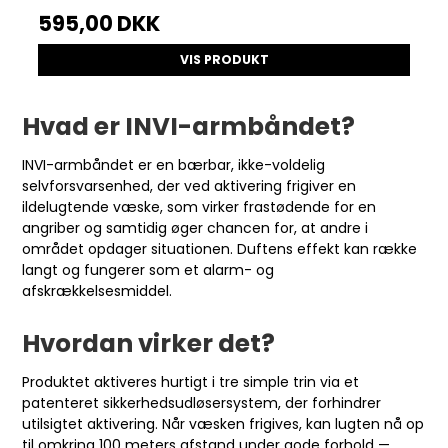
595,00 DKK
VIS PRODUKT
Hvad er INVI-armbåndet?
INVI-armbåndet er en bærbar, ikke-voldelig
selvforsvarsenhed, der ved aktivering frigiver en
ildelugtende væske, som virker frastødende for en
angriber og samtidig øger chancen for, at andre i
området opdager situationen. Duftens effekt kan række
langt og fungerer som et alarm- og
afskrækkelsesmiddel.
Hvordan virker det?
Produktet aktiveres hurtigt i tre simple trin via et
patenteret sikkerhedsudløsersystem, der forhindrer
utilsigtet aktivering. Når væsken frigives, kan lugten nå op
til omkring 100 meters afstand under gode forhold —